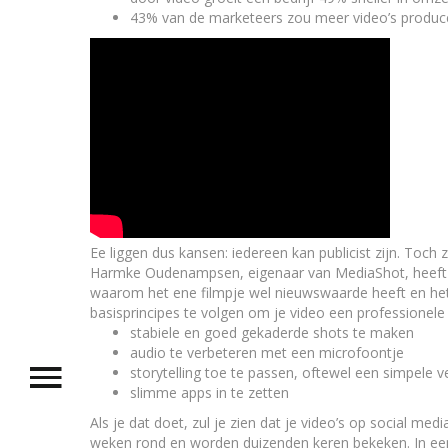
43% van de marketeers zou meer video’s producer
Ee liggen dus kansen: iedereen kan publicist zijn. Toch z
Harmke Oudenampsen, eigenaar van MediaShot, heeft twin
waarom het ene filmpje wel nieuwswaarde heeft en het an
basisprincipes te volgen om je video een professionele
stabiele en goed gekaderde shots te maken
audio te verbeteren met een microfoontje
storytelling toe te passen, oftewel een simpele v
slimme apps in te zetten
Als je dat doet, zul je zien dat je video’s op social m
weken rond en worden duizenden keren bekeken. In een t