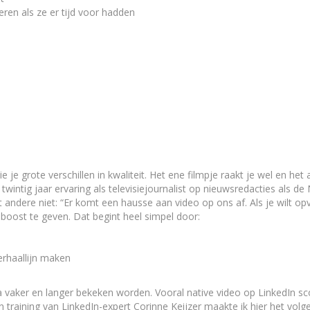
en als ze er tijd voor hadden
ie je grote verschillen in kwaliteit. Het ene filmpje raakt je wel en he
tig jaar ervaring als televisiejournalist op nieuwsredacties als de
dere niet: “Er komt een hausse aan video op ons af. Als je wilt opval
 boost te geven. Dat begint heel simpel door:
erhaallijn maken
edia vaker en langer bekeken worden. Vooral native video op LinkedIn 
raining van LinkedIn-expert Corinne Keijzer maakte ik hier het volge