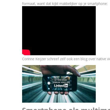
formaat, want dat kijkt makkelijker op je smartphone:
Corinne Keijzer schreef zelf ook een blog over native