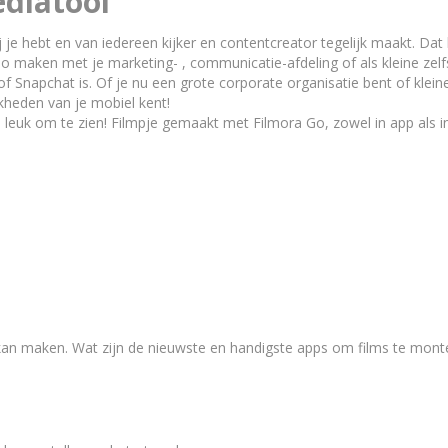
diatool
bij je hebt en van iedereen kijker en contentcreator tegelijk maakt. D
deo maken met je marketing- , communicatie-afdeling of als kleine zelf
napchat is. Of je nu een grote corporate organisatie bent of kleine 
jkheden van je mobiel kent!
 leuk om te zien! Filmpje gemaakt met Filmora Go, zowel in app als in
’s kan maken. Wat zijn de nieuwste en handigste apps om films te mon