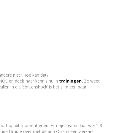
t andere niet? Hoe kan dat?
 NOS en deelt haar kennis nu in
trainingen.
Ze weet
len in die ‘contenshock’ is het slim een paar
scoort op dit moment goed. Filmpjes gaan daar wel 1-3
nde filmpje over met de app Quik in een vierkant