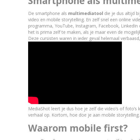
Smartphone als multime
De smartphone als
multimediatool
die je dus altijd 
video en mobile storytelling. En zelf snel een online vi
programma, YouTube, Instagram, Facebook, LinkedIn of S
het is prima zelf te maken, als je maar even de mogeli
Deze cursisten waren in ieder geval helemaal verbaasd,
MediaShot leert je dus hoe je zelf die video’s of foto
verhaal op. Kortom, hoe doe je aan mobile storytelling.
Waarom mobile first?