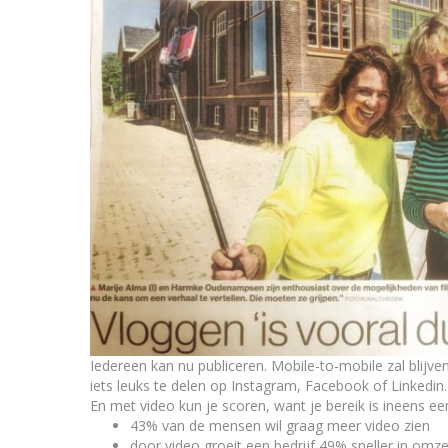
Iedereen kan nu publiceren. Mobile-to-mobile zal blijve
iets leuks te delen op Instagram, Facebook of Linkedin.
En met video kun je scoren, want je bereik is ineens ee
43% van de mensen wil graag meer video zien
door video groeit een bedrijf 49% sneller in omze