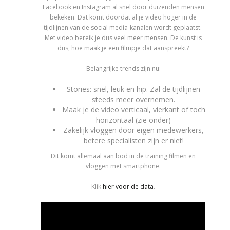
Facebook en Instagram al snel door duizenden mensen
bekeken. Dat komt doordat al je video hoger in de
tijdlijnen van de social media-kanalen wordt geplaatst.
Met video bereik je dus veel meer mensen. De kunst is
dus, hoe maak je een filmpje dat aanspreekt?
Belangrijke trends zijn nu:
Stories: snel, leuk en hip. Zal de tijdlijnen
steeds meer overnemen.
Maak je de video verticaal, vierkant of toch
horizontaal (zie onder)
Zakelijk vloggen door eigen medewerkers,
betere specialisten zijn er niet!
Dit komt allemaal aan bod in de training filmen en
vloggen met smartphone.
Klik
hier voor de data
.