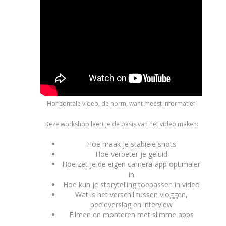
Horizontale video, de norm, want meest informatief
Deze workshop leert je de basis van het video maken:
Hoe maak je stabiele shots
Hoe verbeter je geluid
Hoe zet je de eigen camera-app optimaler
in
Hoe kun je storytelling toepassen in video
Wat is het verschil tussen vloggen,
beeldverslag en interview
Filmen en monteren met slimme apps