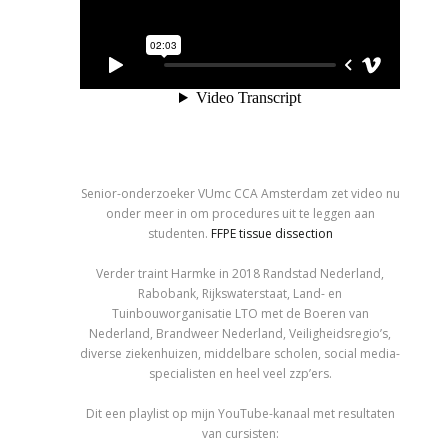
Senior-onderzoeker VUmc CCA Amsterdam zet video nu
onder meer in om procedures uit te leggen aan
studenten.
FFPE tissue dissection
Verder traint Harmke in 2018 Randstad Nederland,
Rabobank, Rijkswaterstaat, Land- en
Tuinbouworganisatie LTO met de Boeren van
Nederland, Brandweer Nederland, Veiligheidsregio’s,
diverse ziekenhuizen, middelbare scholen, social media-
specialisten en heel veel zzp’ers.
Dit een playlist op mijn YouTube-kanaal met resultaten
van cursisten: