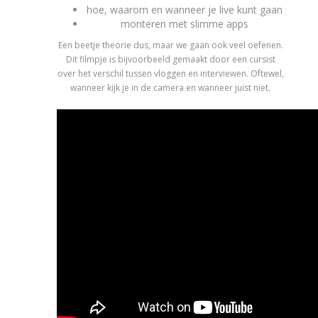
hoe, waarom en wanneer je live kunt gaan
monteren met slimme apps
Een beetje theorie dus, maar we gaan ook veel oefenen.
Dit filmpje is bijvoorbeeld gemaakt door een cursist
over het verschil tussen vloggen en interviewen. Oftewel,
wanneer kijk je in de camera en wanneer juist niet.