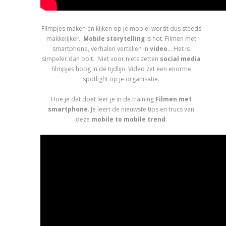
Filmpjes maken en kijken op je mobiel wordt dus steeds
makkelijker.
Mobile storytelling
is hot. Filmen met
smartphone, verhalen vertellen in
video
… Het is
simpeler dan ooit. Niet voor niets zetten
social media
filmpjes hoog in de tijdlijn. Video zet een enorme
spotlight op je organisatie.
Hoe je dat doet leer je in de training
Filmen met
smartphone
. Je leert de nieuwste tips en trucs van
deze
mobile to mobile trend
.