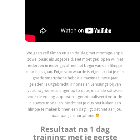
We gaan zelf filmen en aan de slag met montage-apps,
zowel basic als uitgebreid. Het moet gek lopen wil niet
iedereen in ieder geval met het begin van een filmpje
naar huis gaan. Enige voorwaarde is eigenlijk dat je een
goede smartphone hebt die maximaal twee jaar
geleden is uitgebracht. iPhones en Samsungs blijven
vaak nog wel iets langer up to date, maar de software
voor de editing-apps wordt geoptimaliseerd voor de
nieuwste modellen. Mocht het je dus niet lukken een
filmpje te maken binnen een dag, ligt dat niet aan jou,
maar aan je smartphone
Resultaat na 1 dag
training: met je eerste