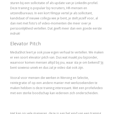
sturen bij een sollicitatie of als update van je LinkedIn-profiel.
Deze training is populair bij recruiters, HR-mensen en
uitzendbureaus. In een kort filmpje vertel je als sollicitant,
kandidaat of nieuwe collega wie je bent, je stelt jezelf voor, al
dan niet met foto’s of video-momenten die meer over je
persoonlijkheid vertellen. Dat geeft meer dan een goede eerste
indruk!
Elevator Pitch
MediaShot leert je ook jouw eigen verhaal te vertellen. We maken
er een soort elevator pitch van. Dus wat maakt jou bijzonder,
waarvoor komen mensen altijd bij jou, waar sta je om bekend? Jij
bent sowieso uniek en dus zal je video dat ook zijn.
Vooral voor mensen die werken in Werving en Selectie,
reintegratie of op een andere manier met werkzoekenden te
maken hebben is deze training interessant. Met een profielvideo
met een sterke boodschap kan iedereen zich onderscheiden.
Het kan op vele manieren, deze is aan het eind van een training